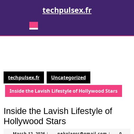
Skip
techpulsex.fr
to
content
Skip
Open
to
Button
content
techpulsex.fr
Uncategorized
Inside the Lavish Lifestyle of Hollywood Stars
Inside the Lavish Lifestyle of
Hollywood Stars
March
nekolagsc@
March 12, 2026
nekolagsc@gmail.com
0
|
|